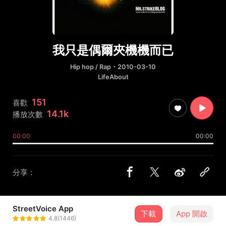
我只是偶爾夾機機而已
Hip hop / Rap
・2010-03-10
LifeAbout
151
喜歡
14.1k
播放次數
00:00
00:00
分享：
StreetVoice App
下載
App 開啟
Mr.STRIKE
4.8(1446)
＋ 追蹤