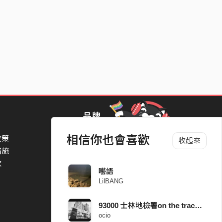
品牌
相信你也會喜歡
政策
StreetVoice Awards 街聲音樂獎
收起來
措施
TheNextBigThing 大團誕生
款
Blow 吹音樂
囈語
Packer 派歌
LilBANG
SimpleLife 簡單生活節
ParkPark Carnival
93000 士林地檢署on the trackkkk
一起比 YEAH 吧
ocio