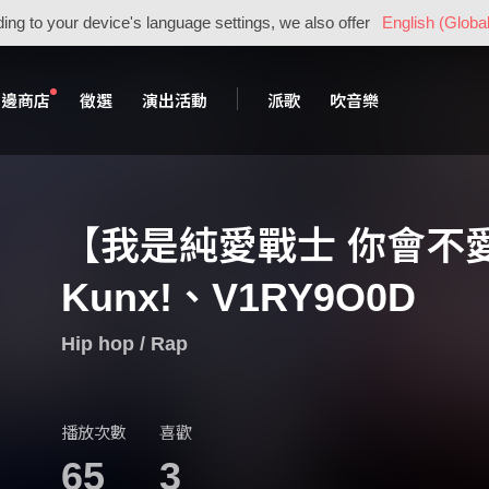
ing to your device's language settings, we also offer
English (Global
周邊商店
徵選
演出活動
派歌
吹音樂
【我是純愛戰士 你會不愛我
Kunx!、V1RY9O0D
Hip hop / Rap
播放次數
喜歡
65
3