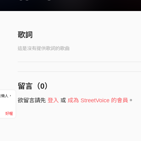
歌詞
這是沒有提供歌詞的歌曲
留言（
0
）
音樂人，
欲留言請先
登入
或
成為 StreetVoice 的會員
。
！
好喔