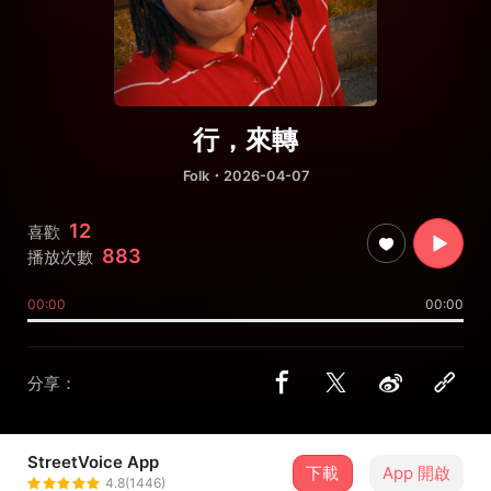
行，來轉
Folk
・2026-04-07
12
喜歡
883
播放次數
00:00
00:00
分享：
StreetVoice App
下載
App 開啟
爆炸頭阿澄
4.8(1446)