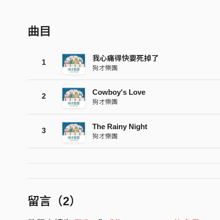
曲目
我心痛得快要死掉了
1
狗才樂團
Cowboy's Love
2
狗才樂團
The Rainy Night
3
狗才樂團
留言（
2
）