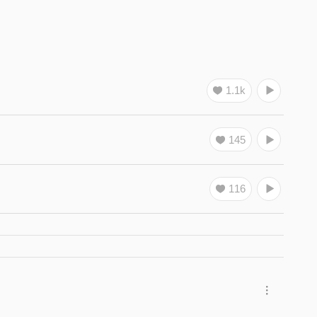
1.1k
145
116