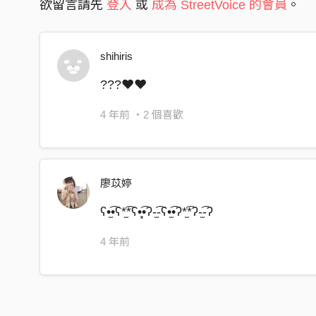
欲留言請先
登入
或
成為 StreetVoice 的會員
。
shihiris
???❤️❤️
4 年前
・2 個喜歡
廖苡婷
ʕ•̫͡•ʕ*̫͡*ʕ•͓͡•ʔ-̫͡-ʕ•̫͡•ʔ*̫͡*ʔ-̫͡-ʔ
4 年前