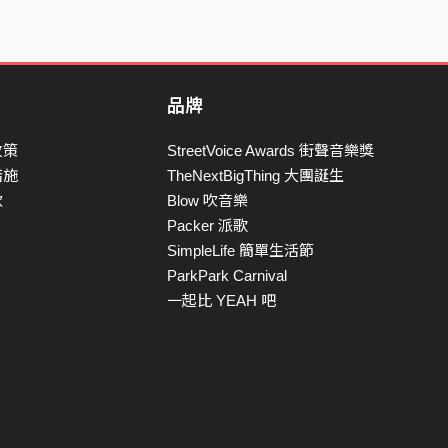
品牌
政策
StreetVoice Awards 街聲音樂獎
措施
TheNextBigThing 大團誕生
款
Blow 吹音樂
Packer 派歌
SimpleLife 簡單生活節
ParkPark Carnival
一起比 YEAH 吧