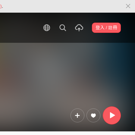
)
.
登入 / 註冊