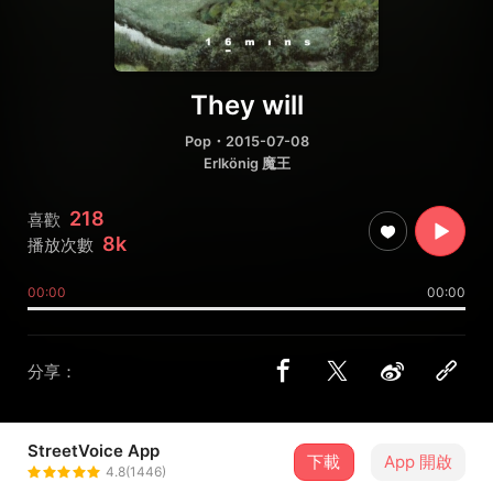
They will
Pop
・2015-07-08
Erlkönig 魔王
218
喜歡
8k
播放次數
00:00
00:00
分享：
StreetVoice App
下載
App 開啟
表情銀行
4.8(1446)
＋ 追蹤
@sixteenmins