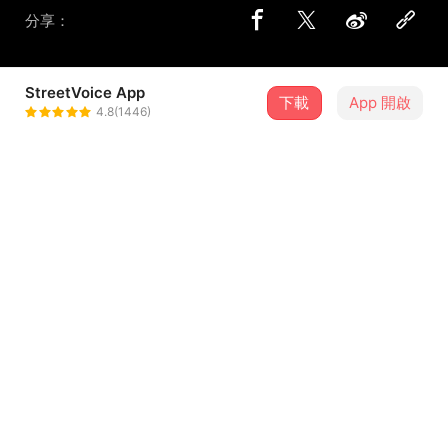
分享：
StreetVoice App
下載
App 開啟
STACO
4.8(1446)
＋ 追蹤
@simonfromlantown
介紹
完整版 M/V
https://youtu.be/sxdst3mYtLM
STACO 在【JAY CHOU 周杰倫】單曲中，以弦樂、大黑色
調的鋼琴作為伴奏基底，搭配搖擺的鼓組節拍，形塑2000年
...查看更多
初期的嘻哈曲風樣貌。
並以華語流行樂壇第一人的天王「周杰倫」作為歌曲核心，