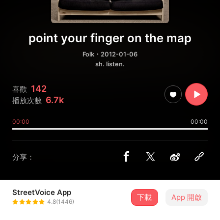
point your finger on the map
Folk
・2012-01-06
sh. listen.
142
喜歡
6.7k
播放次數
00:00
00:00
分享：
StreetVoice App
下載
App 開啟
sh.
4.8(1446)
＋ 追蹤
@shirenhomusic