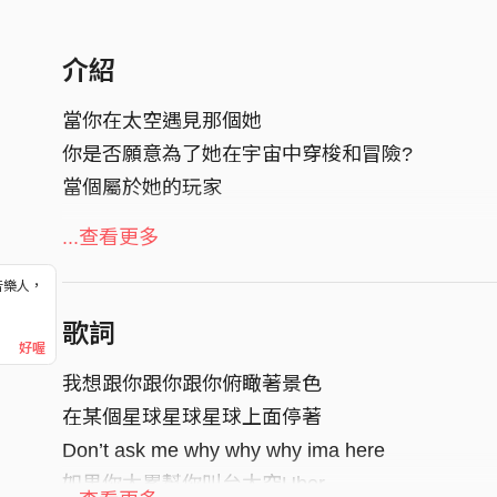
介紹
當你在太空遇見那個她
你是否願意為了她在宇宙中穿梭和冒險?
當個屬於她的玩家
演唱：奎仔 MarVelMan / 翰弟HandyLee
...查看更多
詞 Lyrics：奎仔 MarVelMan / 翰弟HandyLee
音樂人，
曲 Composer：奎仔MarVelMan / 翰弟HandyLee
！
歌詞
編曲 Arrangement : Alex Petit
好喔
錄音 Recording Engineer：奎仔 MarVelMan
我想跟你跟你跟你俯瞰著景色
混音 Mixed By：WEN
在某個星球星球星球上面停著
Don’t ask me why why why ima here
Follow 黑皮 BlackSkin
如果你太累幫你叫台太空Uber
FB :
https://www.facebook.com/blackskinstud