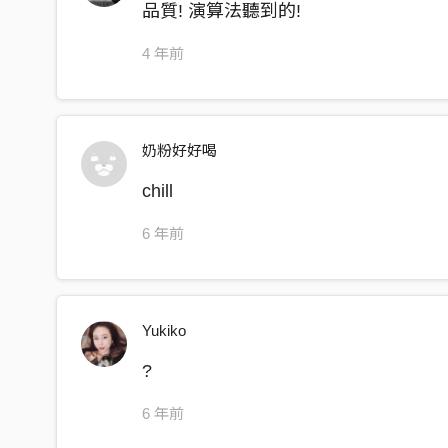
現在就盡情放縱
品質! 演算法聽到的!
在人造衛星左右
4 年前
訊號他不會變弱
氧氣我給的很夠
這首就當作2019年的太空漫遊
奶粉好好喝
代號是B-l-a to the c-k skin
chill
地球聽到了嗎 這裡有新氣體
那是粉紅色帶了一點的興奮劑
6 年前
我的flow這麼簡單請你聽進去
我想跟你跟你跟你俯瞰著景色
Yukiko
在某個星球星球星球上面停著
Don’t ask me why why why ima here
?
如果你太累幫你叫台太空Uber
6 年前
It doesn’t matter