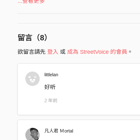
...查看更多
It doesn’t matter
IG :
https://www.instagram.com/blackskin666/
Im not a player
Follow 翰弟 HandyLee
doesn’t matter
FB :
https://www.facebook.com/tchandylee/
我可以陪著
留言（
8
）
IG :
https://www.instagram.com/tc_handylee/
陪你去看流星雨
欲留言請先
登入
或
成為 StreetVoice 的會員
。
把垃圾丟進去 前方的黑洞裡
Follow 奎仔 MarVelMan
沒壓力也沒有目的地
FB :
https://www.facebook.com/marvelman666
IG :
https://www.instagram.com/marvelman66
littlelan
I’m not a player
讓我剷除些hater用隕石畫開天色
Follow WEN
好听
誰說宇宙是黑的
IG :
https://www.instagram.com/wennyhaswin
2 年前
帶你坐在土星環的rapper
不用借助藥物你也能夠天上飛著
在最上層的高空
凡人君 Ｍortal
脫離了城市牢籠