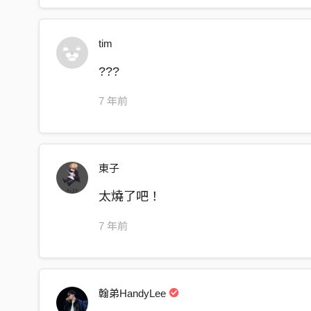
Im not a player
doesn’t matter
tim
我可以陪著
陪你去看流星雨
???
把垃圾丟進去 前方的黑洞裡
7 年前
沒壓力也沒有目的地
沒有目的地 飄在太空裡
引力牽著妳 but I want take u flyaway
東子
星塵灑在咖啡杯 顛覆著混著宇宙中的味蕾
太燒了吧！
沒有了錯與對 uhuh
該如何去面對 uhuh
7 年前
又該how to say uh uh
隔著幾光年呢 uhuh
in the space
翰弟HandyLee
we got the chance