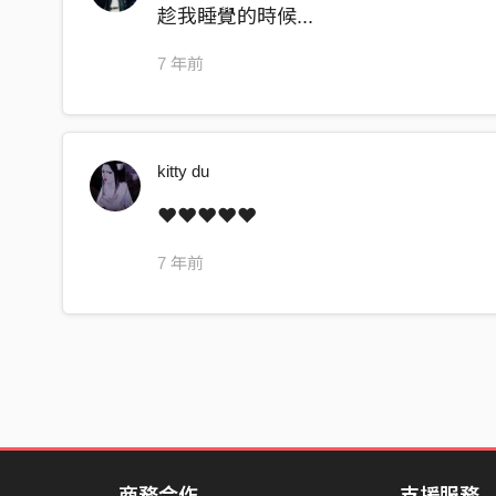
趁我睡覺的時候...
if miss u now maybe I can’t meet u again
7 年前
代號是B-l-a to the c-k skin
地球聽到了嗎 這裡有新氣體
那是粉紅色帶了一點的興奮劑
kitty du
我的flow這麼簡單請你聽進去
❤❤❤❤❤
我想跟你跟你跟你俯瞰著景色
在某個星球星球星球上面停著
7 年前
Don’t ask me why why why ima here
如果你太累幫你叫台太空Uber
It doesn’t matter
Im not a player
doesn’t matter
我可以陪著
陪你去看流星雨