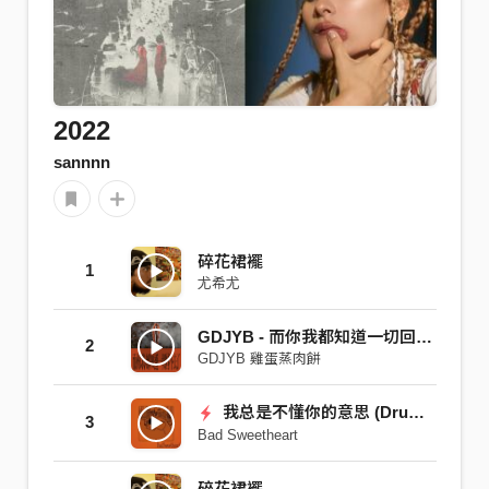
2022
sannnn
碎花裙襬
1
尤希尤
GDJYB - 而你我都知道一切回不去了
2
GDJYB 雞蛋蒸肉餅
我总是不懂你的意思 (Drunk Talk)
3
Bad Sweetheart
碎花裙襬