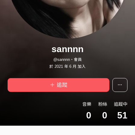
sannnn
@sannnn・會員
於 2021 年 6 月 加入
＋ 追蹤
音樂
粉絲
追蹤中
0
0
51