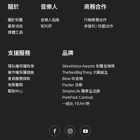
關於
音樂人
商務合作
關於街聲
音樂人指南
行銷業務合作
最新消息
街托邦
非營利 / 校園合作
媒體工具
支援服務
品牌
隱私權保護政策
StreetVoice Awards 街聲音樂獎
著作權保護措施
TheNextBigThing 大團誕生
會員服務條款
Blow 吹音樂
免責聲明
Packer 派歌
幫助中心
SimpleLife 簡單生活節
ParkPark Carnival
一起比 YEAH 吧