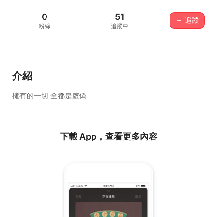
0
51
＋ 追蹤
粉絲
追蹤中
介紹
擁有的一切 全都是虛偽
下載 App，查看更多內容