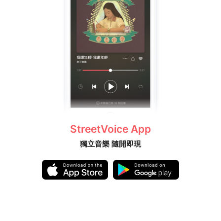
StreetVoice App
獨立音樂 隨開即現