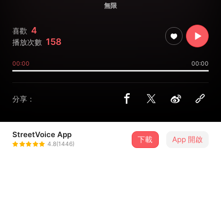
無限
4
喜歡
158
播放次數
00:00
00:00
分享：
StreetVoice App
下載
App 開啟
09煎餅王-南港張瓊津
4.8(1446)
＋ 追蹤
@sandra7412003
介紹