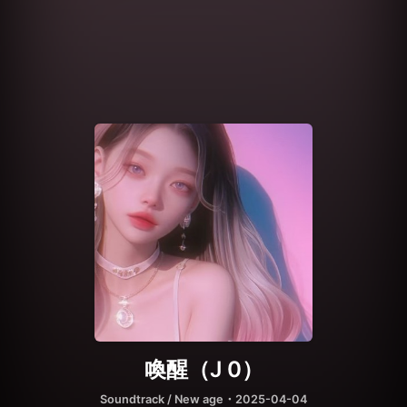
喚醒（J 0）
Soundtrack / New age
・2025-04-04