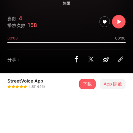
無限
4
喜歡
158
播放次數
00:00
00:00
分享：
StreetVoice App
下載
App 開啟
09煎餅王-南港張瓊津
4.8(1446)
＋ 追蹤
@sandra7412003
介紹