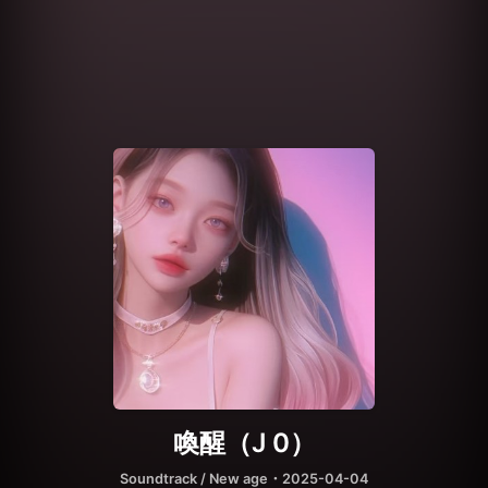
喚醒（J 0）
Soundtrack / New age
・2025-04-04