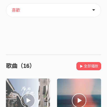
主頁
歌單
關於
喜歡
歌曲（16）
全部播放