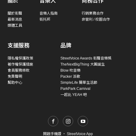
關於
音樂人
商務合作
關於街聲
音樂人指南
行銷業務合作
最新消息
街托邦
非營利 / 校園合作
媒體工具
支援服務
品牌
隱私權保護政策
StreetVoice Awards 街聲音樂獎
著作權保護措施
TheNextBigThing 大團誕生
會員服務條款
Blow 吹音樂
免責聲明
Packer 派歌
幫助中心
SimpleLife 簡單生活節
ParkPark Carnival
一起比 YEAH 吧
開啟手機版
・
StreetVoice App