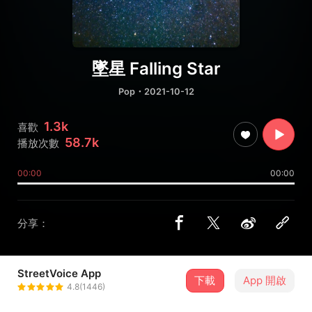
墜星 Falling Star
Pop
・2021-10-12
1.3k
喜歡
58.7k
播放次數
00:00
00:00
分享：
StreetVoice App
下載
App 開啟
灰色信號
4.8(1446)
＋ 追蹤
@s28765921