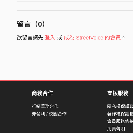
留言（
0
）
欲留言請先
登入
或
成為 StreetVoice 的會員
。
商務合作
支援服務
行銷業務合作
隱私權保護
非營利 / 校園合作
著作權保護
會員服務條
免責聲明