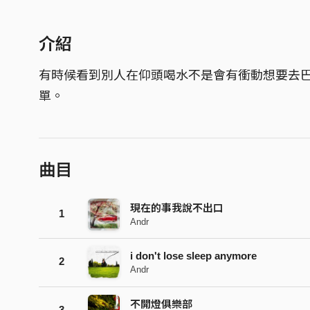
介紹
有時候看到別人在仰頭喝水不是會有衝動想要去
單。
曲目
現在的事我說不出口
1
Andr
i don't lose sleep anymore
2
Andr
不開燈俱樂部
3