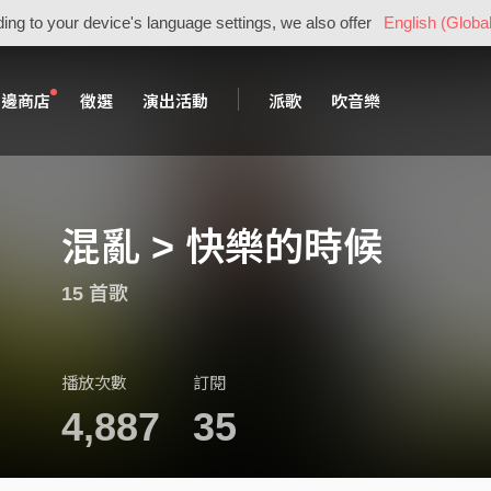
ing to your device's language settings, we also offer
English (Global
周邊商店
徵選
演出活動
派歌
吹音樂
混亂 > 快樂的時候
15 首歌
播放次數
訂閱
4,887
35