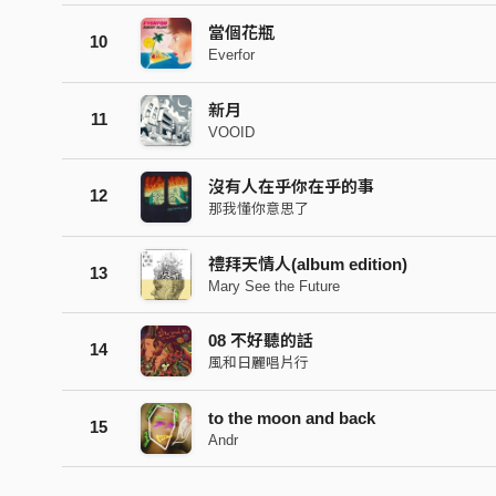
當個花瓶
10
Everfor
新月
11
VOOID
沒有人在乎你在乎的事
12
那我懂你意思了
禮拜天情人(album edition)
13
Mary See the Future
08 不好聽的話
14
風和日麗唱片行
to the moon and back
15
Andr