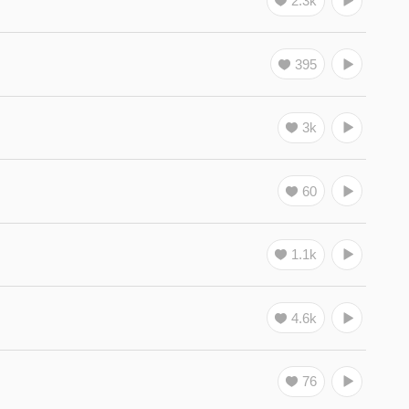
2.3k
395
3k
60
1.1k
4.6k
76