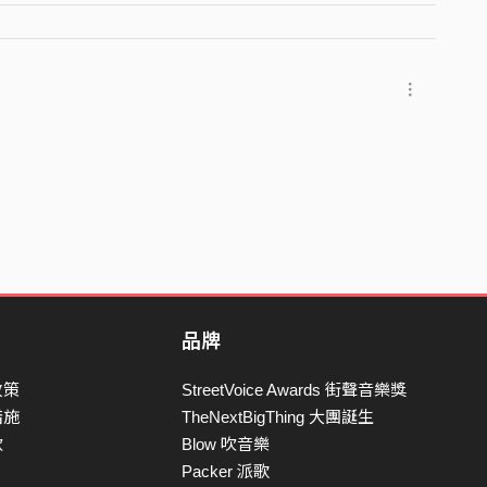
品牌
政策
StreetVoice Awards 街聲音樂獎
措施
TheNextBigThing 大團誕生
款
Blow 吹音樂
Packer 派歌