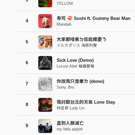
YELLOW
寿司 🍣 Sushi ft. Gummy Bear Man
4
Mandark
大家都唾棄ㄉ低能婐爱ㄋ
5
イルカポリス 海豚刑警
Sick Love (Demo)
6
Locust Alert 蝗蟲警報
你說我只是暈ㄌ (demo)
7
Sorry, Bro.
我討厭台北的天氣 Lone Stay
8
林昱君 Ludy Lin
直到人類滅亡
9
my little airport