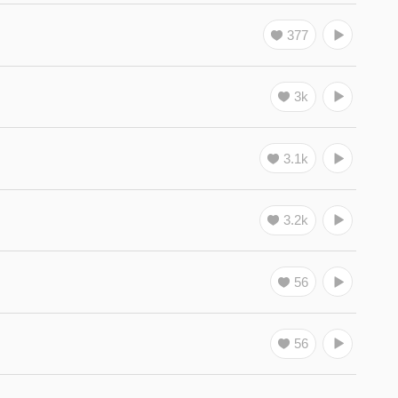
377
3k
3.1k
3.2k
56
56