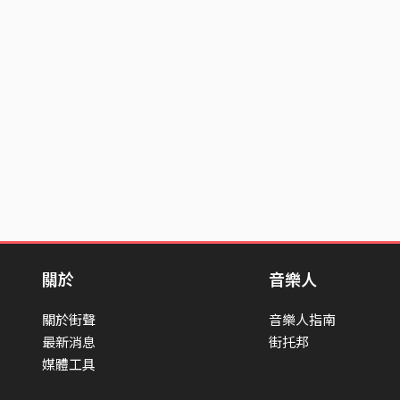
關於
音樂人
關於街聲
音樂人指南
最新消息
街托邦
媒體工具