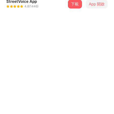
StreetVoice App
下載
App 開啟
那我懂你意思了
4.8(1446)
＋ 追蹤
@IGUband
介紹
〈沒有人在乎你在乎的事〉最早發表於2012年的「騷動03」
單曲計畫。兩年後，這首歌描述的現實依舊沒有改變。訕笑
著彷彿事不關己的閒言，要我們在另一個世界裡做夢的妄
語，依舊佔據著主流論述。就像我，就像你，我們是那些被
忽視的人，卻也可能同時是遺忘自己的人。當世代戰爭在
...查看更多
2014年揭竿而起，〈沒有人在乎你在乎的事〉這首歌再度質
問著，一百年前的歷史和一百年後的未來與我們有什麼關
歌詞
係？你決定好站在什麼位置來面對這個壓抑而虛假的年代？
沒有人在乎你在乎的事 就像我 就像你