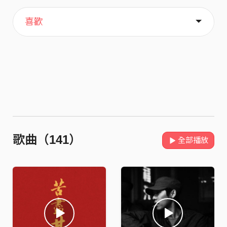
主頁
歌單
關於
喜歡
歌曲（141）
全部播放