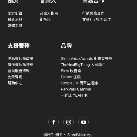
關於
音樂人
商務合作
關於街聲
音樂人指南
行銷業務合作
最新消息
街托邦
非營利 / 校園合作
媒體工具
支援服務
品牌
隱私權保護政策
StreetVoice Awards 街聲音樂獎
著作權保護措施
TheNextBigThing 大團誕生
會員服務條款
Blow 吹音樂
免責聲明
Packer 派歌
幫助中心
SimpleLife 簡單生活節
ParkPark Carnival
一起比 YEAH 吧
開啟手機版
・
StreetVoice App