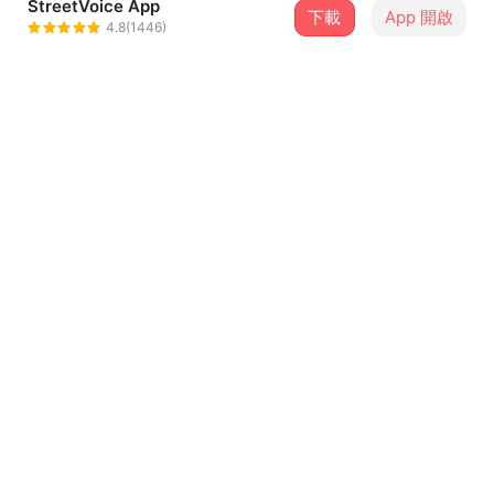
StreetVoice App
下載
App 開啟
珂拉琪 Collage
4.8(1446)
＋ 追蹤
@collage7275
介紹
作詞作曲 Composer & Lyricist／王家權 Hunter Wang
編曲 Arranger／王家權 Hunter Wang、夏子 Natsuko
技術製作 Technical Co-Producer／柯拓名（小名）Ming
Ke @Studio51
...查看更多
主唱 Vocalist／夏子 Natsuko、王家權 Hunter Wang
電吉他 Electric Guitarist／王家權 Hunter Wang
歌詞
客座樂手 Guest Player
貝斯 Bassist／程杰 Jay Cheng
蓮花空行（Liân-hue Khong-hīng）
弦樂編修 Strings Rearranger／陳彥竹 Ian Chen