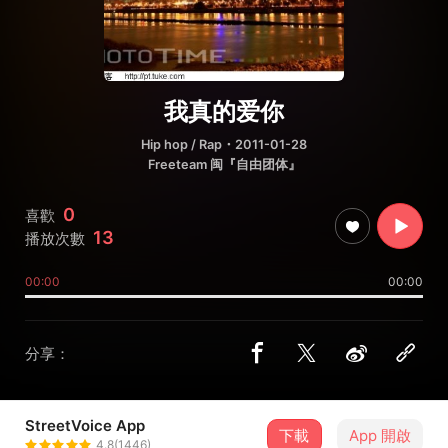
我真的爱你
Hip hop / Rap
・2011-01-28
Freeteam 闽『自由团体』
0
喜歡
13
播放次數
00:00
00:00
分享：
StreetVoice App
下載
App 開啟
r.poli帕里
4.8(1446)