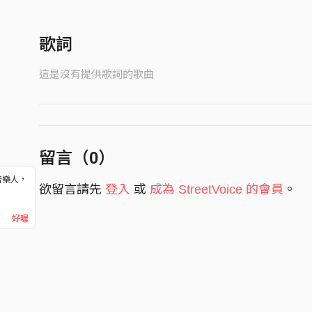
歌詞
這是沒有提供歌詞的歌曲
留言（
0
）
音樂人，
欲留言請先
登入
或
成為 StreetVoice 的會員
。
！
好喔