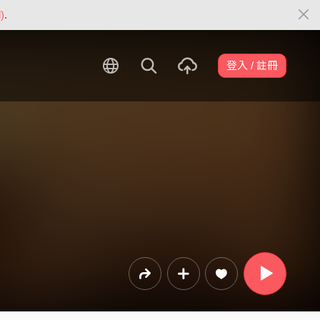
)
.
登入 / 註冊