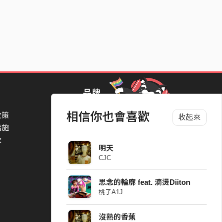
品牌
相信你也會喜歡
政策
StreetVoice Awards 街聲音樂獎
收起來
措施
TheNextBigThing 大團誕生
款
Blow 吹音樂
明天
Packer 派歌
CJC
SimpleLife 簡單生活節
ParkPark Carnival
思念的輪廓 feat. 滴燙Diiton
一起比 YEAH 吧
桃子A1J
沒熟的香蕉