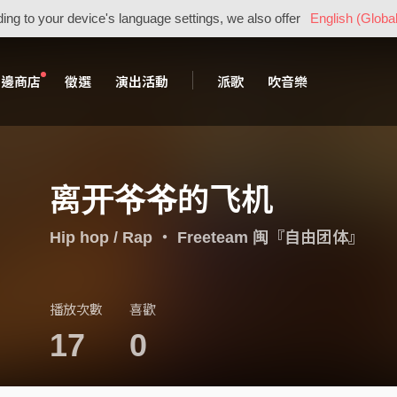
ing to your device's language settings, we also offer
English (Global
周邊商店
徵選
演出活動
派歌
吹音樂
离开爷爷的飞机
Hip hop / Rap
・
Freeteam 闽『自由团体』
播放次數
喜歡
17
0