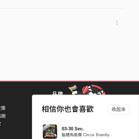
品牌
相信你也會喜歡
政策
StreetVoice Awards 街聲音樂獎
收起來
措施
TheNextBigThing 大團誕生
款
Blow 吹音樂
03-30 Sec.
Packer 派歌
腦體馬戲團 Circus Braintly