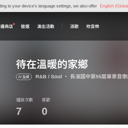
ing to your device's language settings, we also offer
English (Global
周邊商店
徵選
演出活動
派歌
吹音樂
待在溫暖的家鄉
R&B / Soul
・
長濱國中第55屆畢業音樂
AI 生成
播放次數
喜歡
7
0