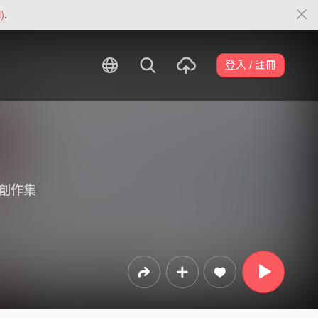
)
.
登入 / 註冊
創作集