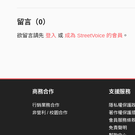
留言（
0
）
欲留言請先
登入
或
成為 StreetVoice 的會員
。
商務合作
支援服務
行銷業務合作
隱私權保護
非營利 / 校園合作
著作權保護
會員服務條
免責聲明