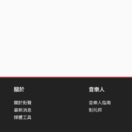
關於
音樂人
關於街聲
音樂人指南
最新消息
街托邦
媒體工具