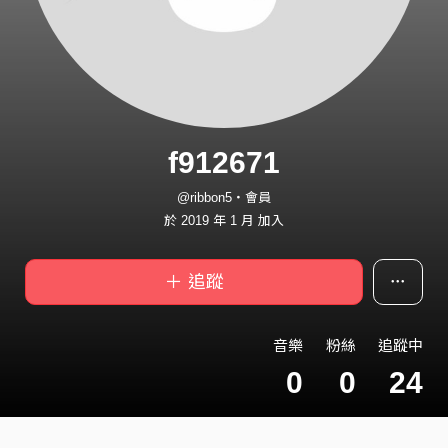
f912671
@ribbon5・會員
於 2019 年 1 月 加入
＋ 追蹤
音樂
粉絲
追蹤中
0
0
24