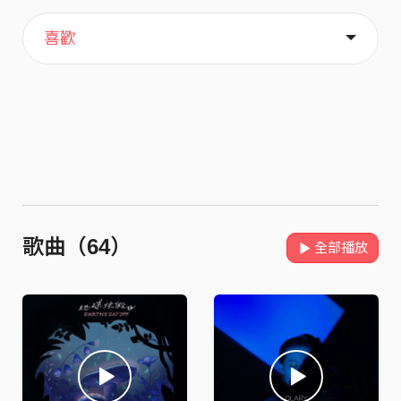
主頁
歌單
關於
喜歡
歌曲（64）
全部播放