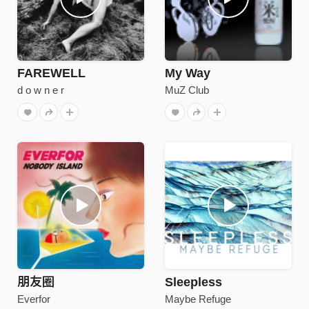
FAREWELL
My Way
d o w n e r
MuZ Club
朋友圈
Sleepless
Everfor
Maybe Refuge