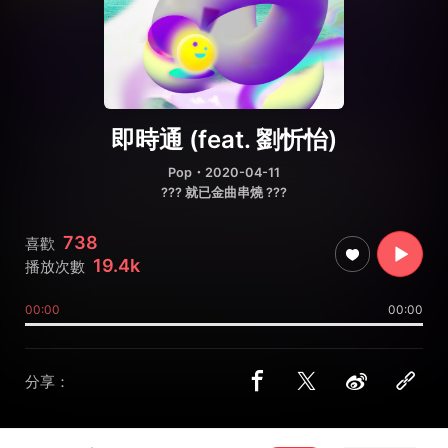
即時通 (feat. 劉忻怡)
Pop
・2020-04-11
??‍? 就已金曲串燒 ??‍?
738
喜歡
19.4k
播放次數
00:00
00:00
分享：