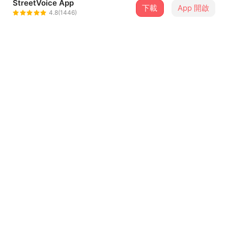
StreetVoice App
下載
App 開啟
就已 Joey Huang
4.8(1446)
＋ 追蹤
@joeyhuang
介紹
為美好的過往時光獻上祝福！世界走得太快了，忙著忙著有
時候也會懷念那個單純的年代。工程師就已蒐集了台灣七八
年級生的共同記憶，找來明星製作人賴暐哲，女歌手劉忻
怡，齊力譜出動人之作「即時通 Live Messenger」。
...查看更多
輕快明亮的編曲，仿聊天情境的對話歌詞，妝點細碎的鍵盤
敲擊聲，就已將聽者瞬間發車送回青春時期，與暗戀對象在
聊天室以表情符號傾訴、字句間夾雜嗆聲娃娃功防的場景。
歌詞
保證讓人甜甜的、暖暖的，暫借四分鐘回味一下，再會心一
笑後繼續往前走吧！
## **verse1**