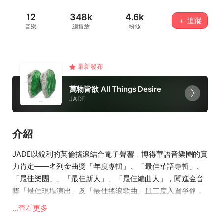
12
348k
4.6k
＋ 追蹤
音樂
總播放
粉絲
最新發布
萬物皆欲 All Things Desire
JADE
介紹
JADE以銳利的英倫搖滾結合電子聲響，博得華語音樂圈的實
力肯定——名列金曲獎「年度專輯」、「最佳華語專輯」、
「最佳樂團」、「最佳新人」、「最佳編曲人」，闖進金音
獎「最佳現場演出」及「最佳搖滾歌曲」且三度入圍爭鋒，
2023年更以〈Telephone〉此首獲得第34屆金曲獎「最佳
...查看更多
單曲製作人」之榮譽。