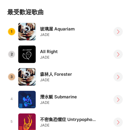
在一個覬覦浪子浪漫、無醉不歡的年代裡，他們的音樂另類
最受歡迎歌曲
地叨嚷著絕望、孤獨、自厭，那詞曲，那音色，那奏樂的手
感沈重如鉛，似是團員嘟嘟與AJ二人，在漂流的創作之海
玻璃屋 Aquariam
裡，錨定生存價值的刻刻鑿鑿。
1
JADE
______________________
All Right
▶Follow JADE：
https://linktr.ee/jade_official_tw
2
JADE
森林人 Forester
3
JADE
潛水艇 Submarine
4
JADE
不密集恐懼症 Untrypophobia
5
JADE