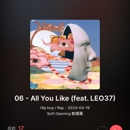
06 - All You Like (feat. LEO37)
Hip hop / Rap
・2024-04-19
Soft Opening 軟開幕
17
喜歡