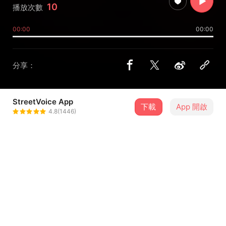
10
播放次數
00:00
00:00
分享：
StreetVoice App
下載
App 開啟
REN fool
4.8(1446)
＋ 追蹤
@ren_fool
介紹
​🎬 完整版 MV 👉
https://youtu.be/KEuMN6fkTyY
「Every road we walk apart, still leads us back, my