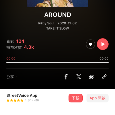
AROUND
R&B / Soul
・2020-11-02
TAKE IT SLOW
124
喜歡
4.3k
播放次數
00:00
00:00
分享：
StreetVoice App
下載
App 開啟
RED芮德
4.8(1446)
＋ 追蹤
@redhung_10