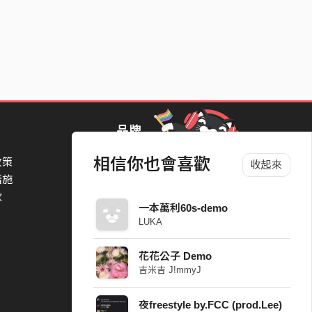
品牌
相信你也會喜歡
政策
StreetVoice Awards 街聲音樂獎
收起來
措施
TheNextBigThing 大團誕生
款
Blow 吹音樂
一本萬利60s-demo
Packer 派歌
LUKA
SimpleLife 簡單生活節
ParkPark Carnival
花花公子 Demo
一起比 YEAH 吧
吉米吉 J!mmyJ
夜freestyle by.FCC (prod.Lee)