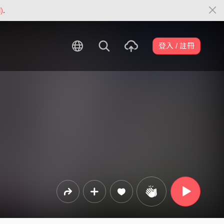
)
.
登入 / 註冊