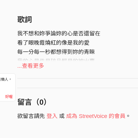
歌詞
我不想和妳爭論妳的心是否還留在
看了眼晚霞燒紅的像是我的愛
每一分每一秒都想得到妳的青睞
我的心是件易碎品輕易的被出賣
...查看更多
笑容它替我打掩護
音樂人，
貢獻了拙劣的演出
！
送妳的薔薇散落一地
好喔
留言（
0
）
枝椏蜷縮在牆邊
沒了回憶
欲留言請先
登入
或
成為 StreetVoice 的會員
。
用淚滴在澆水 散發妳的香味
吹熄了床頭點亮的光