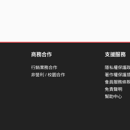
妳接受陌生的糖
不自覺紅了眼眶
我拼命的為了你想理由
看不見妳卸了妝以後
對陌生的空氣仰起頭
我不想和妳爭論妳的心是否還留在
商務合作
支援服務
看了眼晚霞燒紅的像是我的愛
每一分每一秒都想得到妳的青睞
行銷業務合作
隱私權保護
非營利 / 校園合作
著作權保護
我的心是件易碎品輕易的被出賣
會員服務條
那一晚面對面和妳的對話
免責聲明
幫助中心
低頭不對眼還結巴
閃避我眼神的回答
可我還不忍心揭發 真相
忽明忽滅的燈光