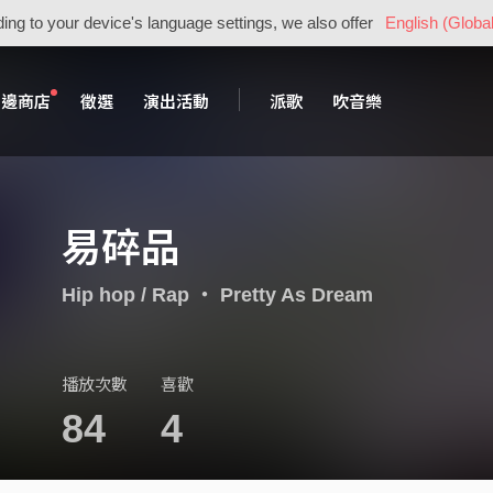
ing to your device's language settings, we also offer
English (Global
周邊商店
徵選
演出活動
派歌
吹音樂
易碎品
Hip hop / Rap
・
Pretty As Dream
播放次數
喜歡
84
4