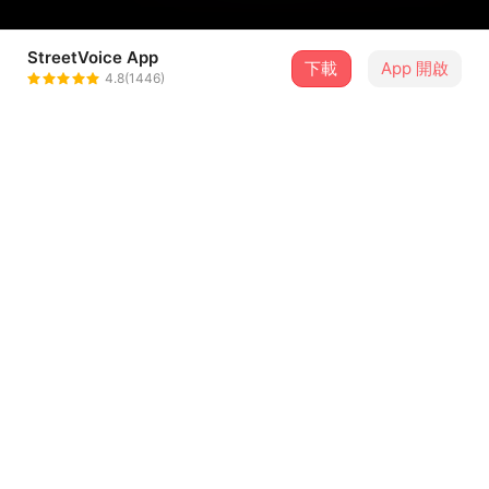
StreetVoice App
下載
App 開啟
P. rad
4.8(1446)
＋ 追蹤
@red_0720
介紹
願化為星辰守護妳千百年，被寫進妳流傳亙古的神話中。
「即便觸犯天條，也不想失去妳。」
演唱：P. rad
詞曲 Lyrics, Composer：P. rad
...查看更多
編曲 Arrangement：GC
錄混 Record ,Mixing：Venti
歌詞
封面：P.rad