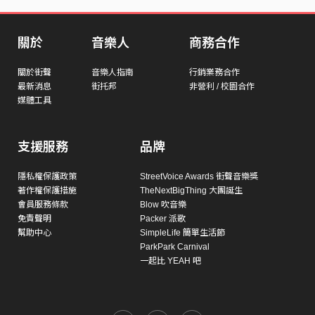
關於
音樂人
商務合作
關於街聲
音樂人指南
行銷業務合作
最新消息
街托邦
非營利 / 校園合作
媒體工具
支援服務
品牌
隱私權保護政策
StreetVoice Awards 街聲音樂獎
著作權保護措施
TheNextBigThing 大團誕生
會員服務條款
Blow 吹音樂
免責聲明
Packer 派歌
幫助中心
SimpleLife 簡單生活節
ParkPark Carnival
一起比 YEAH 吧