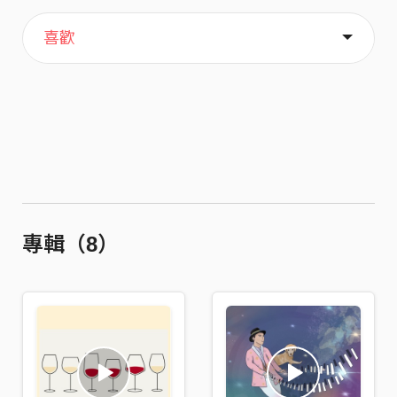
主頁
歌單
關於
喜歡
專輯（8）