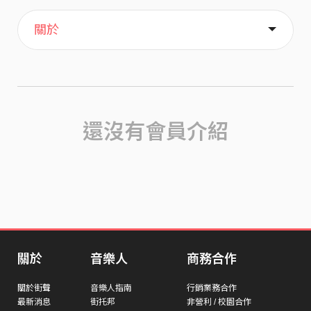
主頁
歌單
喜歡
關於
還沒有會員介紹
關於
音樂人
商務合作
關於街聲
音樂人指南
行銷業務合作
最新消息
街托邦
非營利 / 校園合作