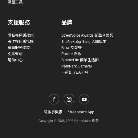
媒體工具
支援服務
品牌
隱私權保護政策
StreetVoice Awards 街聲音樂獎
著作權保護措施
TheNextBigThing 大團誕生
會員服務條款
Blow 吹音樂
免責聲明
Packer 派歌
幫助中心
SimpleLife 簡單生活節
ParkPark Carnival
一起比 YEAH 吧
開啟手機版
・
StreetVoice App
Copyright © 2006-2026 StreetVoice 街聲.