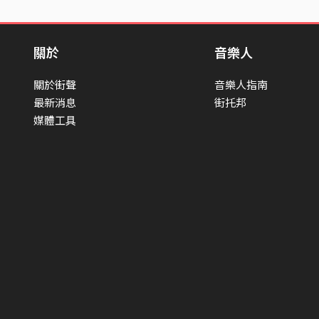
關於
音樂人
關於街聲
音樂人指南
最新消息
街托邦
媒體工具