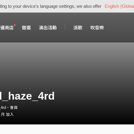
ing to your device's language settings, we also offer
English (Global
周邊商店
徵選
演出活動
派歌
吹音樂
d_haze_4rd
e_4rd・會員
2 月 加入