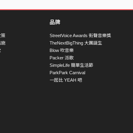
品牌
政策
StreetVoice Awards 街聲音樂獎
措施
TheNextBigThing 大團誕生
款
Blow 吹音樂
Packer 派歌
SimpleLife 簡單生活節
ParkPark Carnival
一起比 YEAH 吧