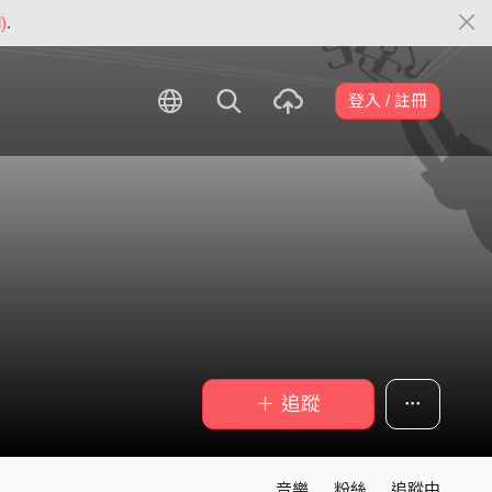
)
.
登入 / 註冊
＋ 追蹤
音樂
粉絲
追蹤中