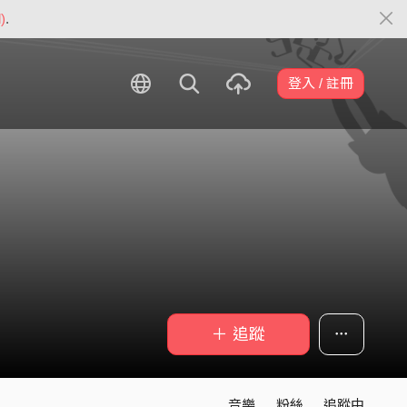
)
.
登入 / 註冊
＋ 追蹤
音樂
粉絲
追蹤中