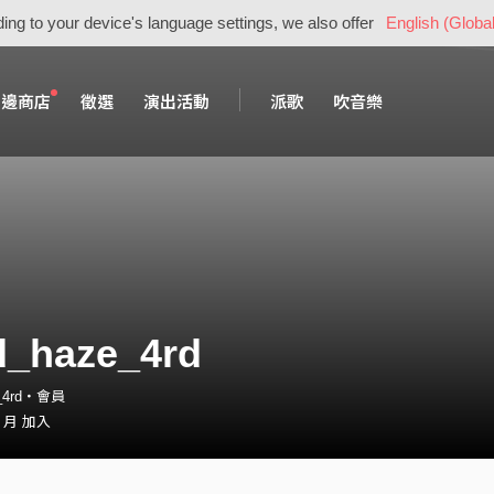
ing to your device's language settings, we also offer
English (Global
周邊商店
徵選
演出活動
派歌
吹音樂
d_haze_4rd
e_4rd・會員
2 月 加入