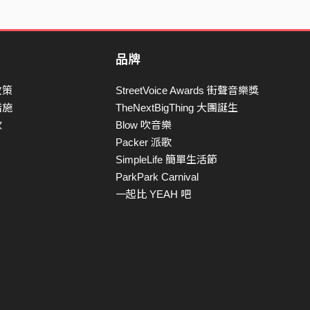
品牌
政策
StreetVoice Awards 街聲音樂獎
措施
TheNextBigThing 大團誕生
款
Blow 吹音樂
Packer 派歌
SimpleLife 簡單生活節
ParkPark Carnival
一起比 YEAH 吧