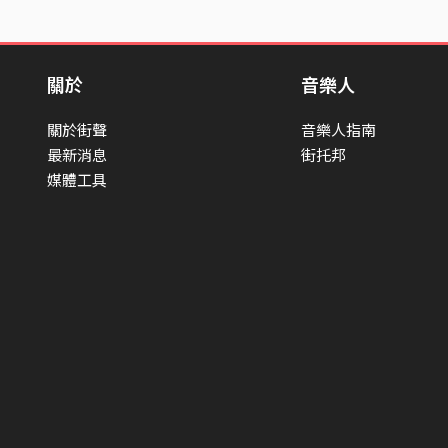
關於
音樂人
關於街聲
音樂人指南
最新消息
街托邦
媒體工具