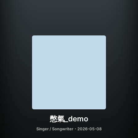
憋氣_demo
Singer / Songwriter
・2026-05-08