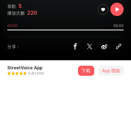
5
喜歡
220
播放次數
00:00
00:00
分享：
StreetVoice App
下載
App 開啟
henÿ
4.8(1446)
＋ 追蹤
@qwerty7897
介紹
20240928