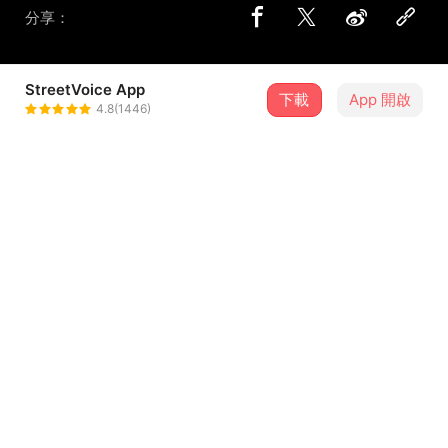
分享：
StreetVoice App
下載
App 開啟
安慰劑城市 (Placebo CT)
4.8(1446)
＋ 追蹤
@placebo_ct
介紹
紀念我跟我Homie 2022.12.09~2022.12.23的旅程
---
Inspiration:
- Alexander Hamilton
- 美蓮社
...查看更多
Beat:
"Free" by BigBadBeats (purchased)