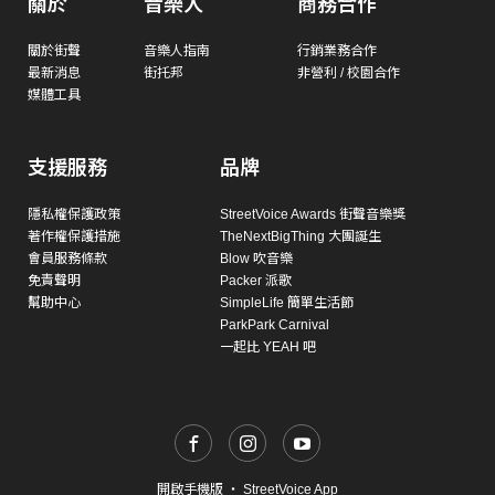
關於
音樂人
商務合作
關於街聲
音樂人指南
行銷業務合作
最新消息
街托邦
非營利 / 校園合作
媒體工具
支援服務
品牌
隱私權保護政策
StreetVoice Awards 街聲音樂獎
著作權保護措施
TheNextBigThing 大團誕生
會員服務條款
Blow 吹音樂
免責聲明
Packer 派歌
幫助中心
SimpleLife 簡單生活節
ParkPark Carnival
一起比 YEAH 吧
開啟手機版
・
StreetVoice App