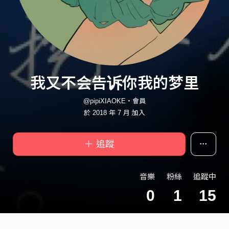
我又不会告诉你我的梦里
@pipiXIAOKE・會員
於 2018 年 7 月 加入
＋ 追蹤
音樂
粉絲
追蹤中
0
1
15