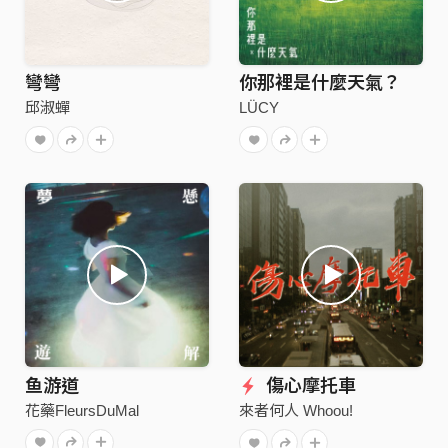
彎彎
你那裡是什麼天氣？
邱淑蟬
LÜCY
鱼游道
傷心摩托車
花藥FleursDuMal
來者何人 Whoou!