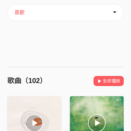
主頁
歌單
關於
喜歡
歌曲（102）
全部播放