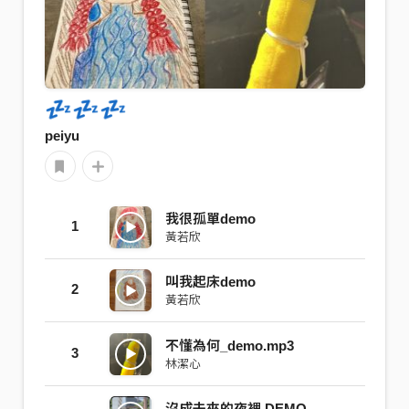
💤💤💤
peiyu
我很孤單demo
1
黃若欣
叫我起床demo
2
黃若欣
不懂為何_demo.mp3
3
林潔心
沒成未來的夜裡 DEMO