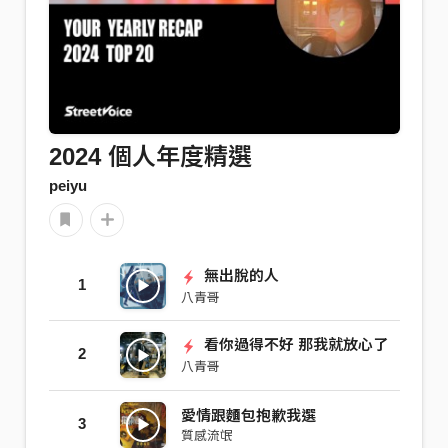
2024 個人年度精選
peiyu
無出脫的人
1
八青哥
看你過得不好 那我就放心了
2
八青哥
愛情跟麵包抱歉我選
3
質感流氓