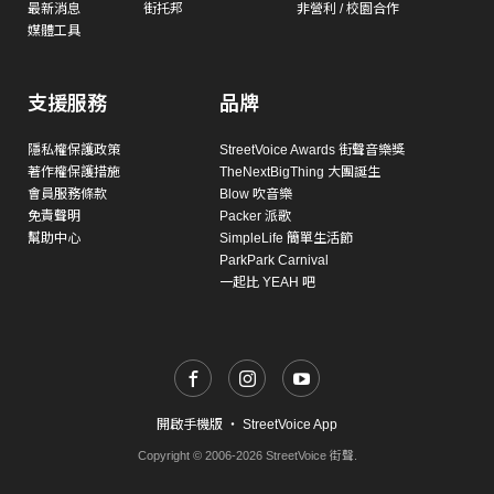
最新消息
街托邦
非營利 / 校園合作
媒體工具
支援服務
品牌
隱私權保護政策
StreetVoice Awards 街聲音樂獎
著作權保護措施
TheNextBigThing 大團誕生
會員服務條款
Blow 吹音樂
免責聲明
Packer 派歌
幫助中心
SimpleLife 簡單生活節
ParkPark Carnival
一起比 YEAH 吧
開啟手機版
・
StreetVoice App
Copyright © 2006-2026 StreetVoice 街聲.