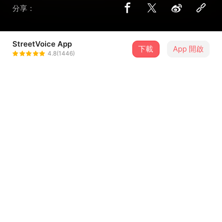
分享：
StreetVoice App
下載
App 開啟
pccuhiphop
4.8(1446)
＋ 追蹤
@pccuhiphopman
合作音樂人
明熊lee
介紹
Lyrics & Composer 作詞 & 作曲 | CHU / Sequoia東樹 /
Lexuan明熊 / 質感流氓・江哲
Recording Engineer 錄音 | CHU