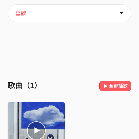
主頁
關於
喜歡
歌曲（1）
全部播放