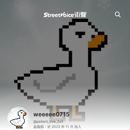
weeeee0715
@patient_tree_2s3
嘉義縣・於 2023 年 11 月 加入