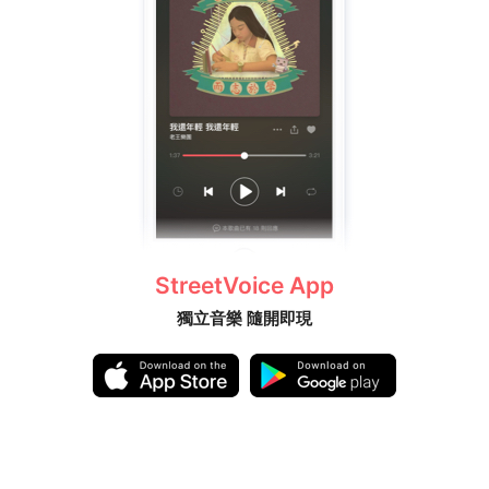
StreetVoice App
獨立音樂 隨開即現