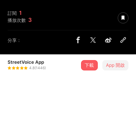
1
訂閱
3
播放次數
分享：
StreetVoice App
下載
App 開啟
22歲的樹懶
4.8(1446)
＋ 追蹤
@owen98125
介紹
今年的聽歌能量都放在這裡了！
這些歌曲陪伴你度過無數時光！