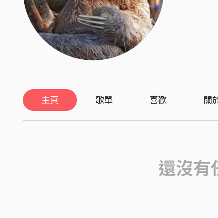
主頁
歌單
喜歡
關
還沒有