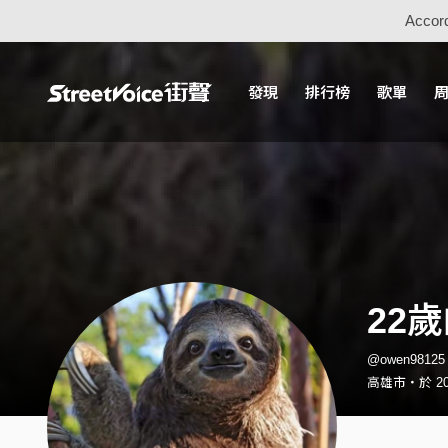
Accord
發現
排行榜
歌單
22
@owen9812
高雄市・於 201