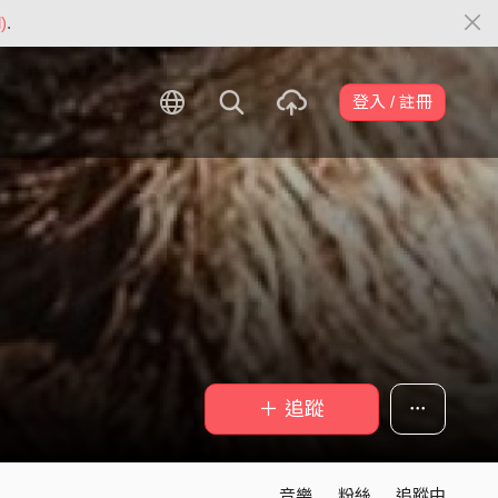
)
.
登入 / 註冊
＋ 追蹤
音樂
粉絲
追蹤中