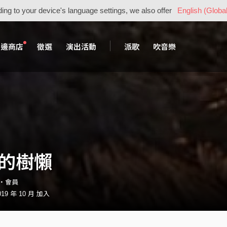
ing to your device's language settings, we also offer
English (Global
周邊商店
徵選
演出活動
派歌
吹音樂
歲的樹懶
5・會員
9 年 10 月 加入