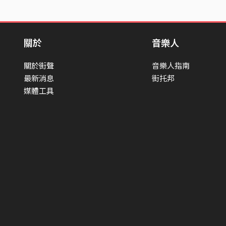
關於
音樂人
關於街聲
音樂人指南
最新消息
街托邦
媒體工具