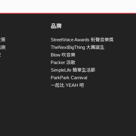
品牌
政策
StreetVoice Awards 街聲音樂獎
措施
TheNextBigThing 大團誕生
款
Blow 吹音樂
Packer 派歌
SimpleLife 簡單生活節
ParkPark Carnival
一起比 YEAH 吧