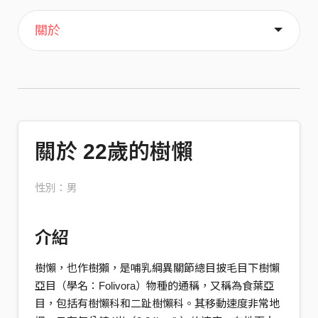
主頁
歌單
喜歡
關於
關於 22歲的樹懶
性別：男
介紹
樹懶，也作樹獺，是哺乳綱異關節總目披毛目下樹懶
亞目（學名：Folivora）物種的通稱，又稱為食葉亞
目，包括有樹懶科和二趾樹懶科。其移動速度非常地