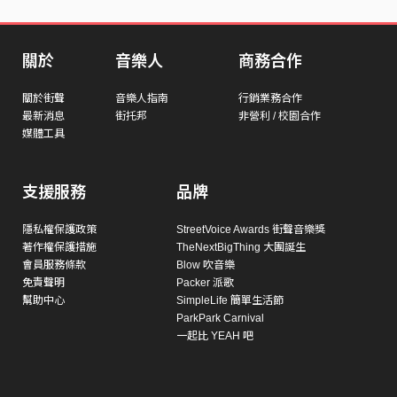
關於
音樂人
商務合作
關於街聲
音樂人指南
行銷業務合作
最新消息
街托邦
非營利 / 校園合作
媒體工具
支援服務
品牌
隱私權保護政策
StreetVoice Awards 街聲音樂獎
著作權保護措施
TheNextBigThing 大團誕生
會員服務條款
Blow 吹音樂
免責聲明
Packer 派歌
幫助中心
SimpleLife 簡單生活節
ParkPark Carnival
一起比 YEAH 吧