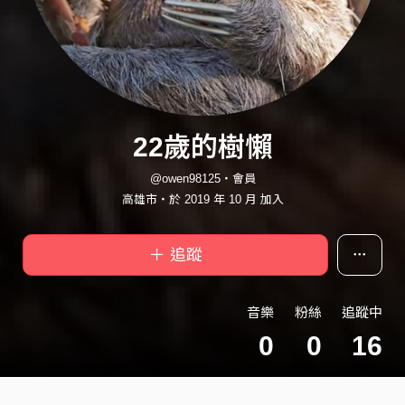
22歲的樹懶
@owen98125・會員
高雄市・於 2019 年 10 月 加入
＋ 追蹤
音樂
粉絲
追蹤中
0
0
16