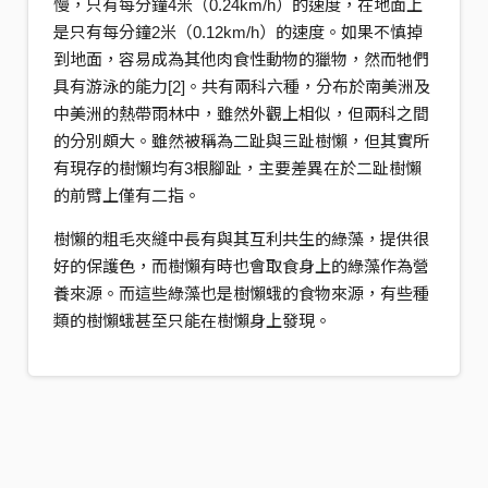
慢，只有每分鐘4米（0.24km/h）的速度，在地面上
是只有每分鐘2米（0.12km/h）的速度。如果不慎掉
到地面，容易成為其他肉食性動物的獵物，然而牠們
具有游泳的能力[2]。共有兩科六種，分布於南美洲及
中美洲的熱帶雨林中，雖然外觀上相似，但兩科之間
的分別頗大。雖然被稱為二趾與三趾樹懶，但其實所
有現存的樹懶均有3根腳趾，主要差異在於二趾樹懶
的前臂上僅有二指。
樹懶的粗毛夾縫中長有與其互利共生的綠藻，提供很
好的保護色，而樹懶有時也會取食身上的綠藻作為營
養來源。而這些綠藻也是樹懶蛾的食物來源，有些種
類的樹懶蛾甚至只能在樹懶身上發現。