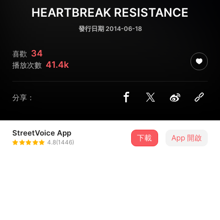
HEARTBREAK RESISTANCE
發行日期 2014-06-18
34
喜歡
41.4k
播放次數
分享：
StreetVoice App
下載
App 開啟
OVDS
4.8(1446)
＋ 追蹤
@ovdstw
介紹