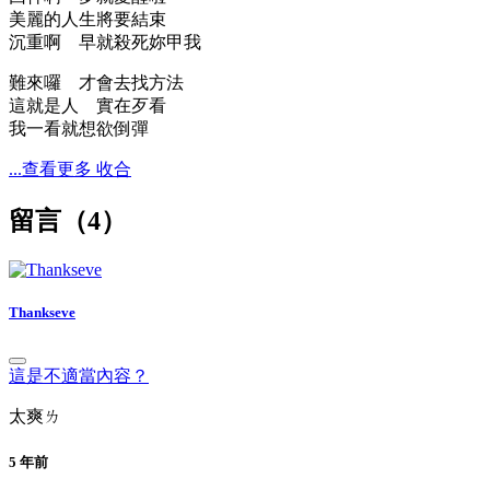
美麗的人生將要結束
沉重啊 早就殺死妳甲我
難來囉 才會去找方法
這就是人 實在歹看
我一看就想欲倒彈
...查看更多
收合
留言（
4
）
Thankseve
這是不適當內容？
太爽ㄌ
5 年前