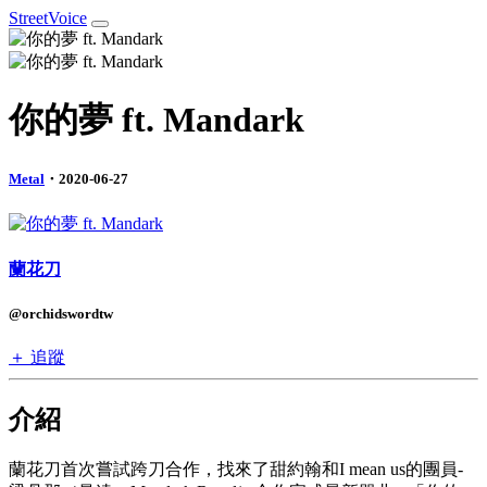
StreetVoice
你的夢 ft. Mandark
Metal
・2020-06-27
蘭花刀
@orchidswordtw
＋ 追蹤
介紹
蘭花刀首次嘗試跨刀合作，找來了甜約翰和I mean us的團員-