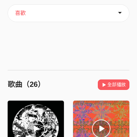
主頁
歌單
關於
喜歡
歌曲（26）
全部播放