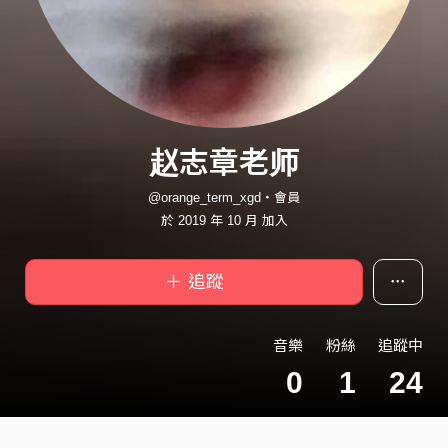
赵志章老师
@orange_term_xgd・會員
於 2019 年 10 月 加入
＋ 追蹤
音樂
粉絲
追蹤中
0
1
24