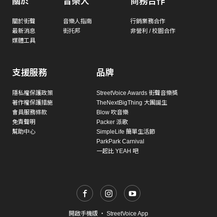
關於
音樂人
商務合作
關於街聲
音樂人指南
行銷業務合作
最新消息
街托邦
非營利 / 校園合作
媒體工具
支援服務
品牌
隱私權保護政策
StreetVoice Awards 街聲音樂獎
著作權保護措施
TheNextBigThing 大團誕生
會員服務條款
Blow 吹音樂
免責聲明
Packer 派歌
幫助中心
SimpleLife 簡單生活節
ParkPark Carnival
一起比 YEAH 吧
開啟手機版
・
StreetVoice App