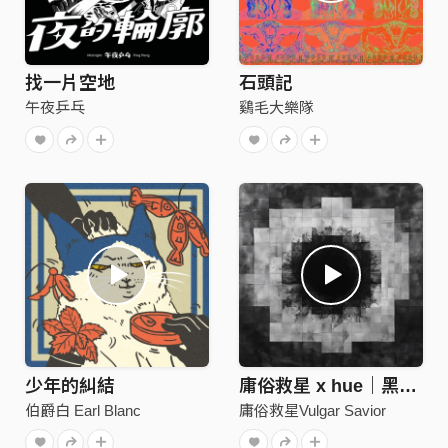
找一片空地
石頭記
午夜乒乓
鷄毛大樂隊
少年的糾結
庸俗救星 x hue｜黑體 Sunspot
伯爵白 Earl Blanc
庸俗救星Vulgar Savior