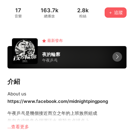
17
163.7k
2.8k
＋ 追蹤
音樂
總播放
粉絲
最新發布
夜的輪廓
午夜乒乓
介紹
About us
https://www.facebook.com/midnightpingpong
午夜乒乓是幾個接近而立之年的上班族所組成
每每在傍晚集合揮灑汗水 廝殺在桌球桌上
...查看更多
青春期距離我們已經遙遠 但我們依舊迷惑