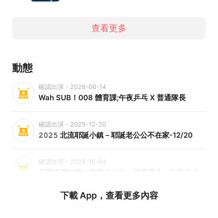
查看更多
動態
確認出演・2026-06-14
Wah SUB！008 體育課;午夜乒乓 X 普通隊長
確認出演・2025-12-20
𝟸𝟶𝟸𝟻 北流耶誕小鎮－耶誕老公公不在家-12/20
確認出演・2025-10-04
音樂這麼好聽／無妄合作社、溫蒂漫步、午夜乒乓-高雄場
下載 App，查看更多內容