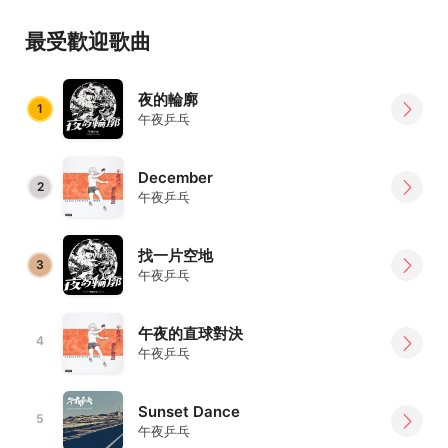
這一切像是搭上了一列午夜奔馳的快車
一覺醒來 已經到達了名為青春的終點
最受歡迎歌曲
那段期間的五味雜陳 在直球的對決之間
蒸發散開在空氣裡面 於是開啓了與自我的對話
夜的輪廓
我們用最直接的和弦與鼓擊去衝撞
1
午夜乒乓
不願讓夢想兩個字只是烙印在作文簿上面
所以我們開始大聲吶喊 快步去追
December
在午夜乒乓的音樂裡 除了自白式的真實感受
2
午夜乒乓
你也可以聽到一絲絲追討青春的浪漫
找一片空地
3
午夜乒乓
午夜的直球對決
4
午夜乒乓
Sunset Dance
5
午夜乒乓