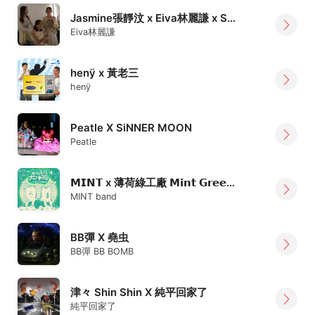
Jasmine張靜汶 x Eiva林麗謙 x Soya許素瑄
Eiva林麗謙
henÿ x 黃老三
henÿ
Peatle X SiNNER MOON
Peatle
𝗠𝗜𝗡𝗧 x 薄荷綠工廠 𝗠𝗶𝗻𝘁 𝗚𝗿𝗲𝗲𝗡 𝗠𝗶𝗹𝗹
MINT band
BB彈 X 堯虫
BB彈 BB BOMB
津々 Shin Shin X 純平回家了
純平回家了