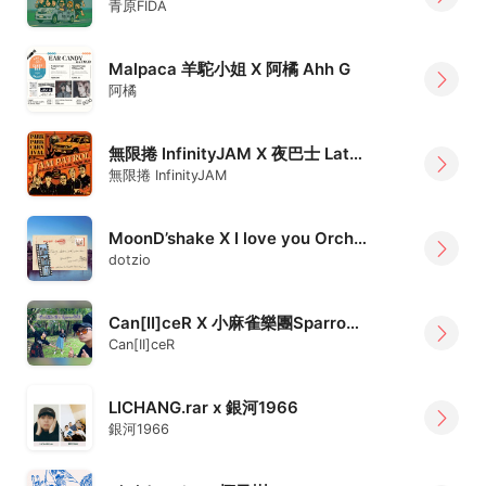
青原FIDA
Malpaca 羊駝小姐 X 阿橘 Ahh G
阿橘
無限捲 InfinityJAM X 夜巴士 Late Night Bus 1989
無限捲 InfinityJAM
MoonD’shake X I love you Orchestra Swing Style
dotzio
Can[II]ceR X 小麻雀樂團Sparrow 061
Can[II]ceR
LICHANG.rar x 銀河1966
銀河1966