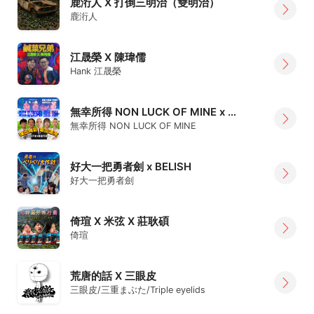
鹿洐人 X 打倒三明治（雙明治）
鹿洐人
江晟榮 X 陳瑋儒
Hank 江晟榮
無幸所得 NON LUCK OF MINE x 硝子羊
無幸所得 NON LUCK OF MINE
好大一把勇者劍 x BELISH
好大一把勇者劍
倚瑄 X 米弦 X 莊耿碩
倚瑄
荒唐的話 X 三眼皮
三眼皮/三重まぶた/Triple eyelids