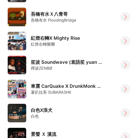
吾橋有水Ｘ八青哥
吾橋有水 FloodingBridge
紅燈右轉X Mighty Rise
紅燈右轉樂團
笙波 Soundwave (袁語笙 yuan X 禪波ZENBØ)
禪波ZENBØ
車震 CarQuake X DrunkMonk 撞克茫客 X 薯叭拉系 SUBARASHII
薯叭拉系 SUBARASHII
白色X浪犬
白色
景聲 Ｘ 溪流