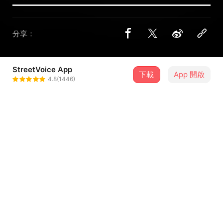
分享：
StreetVoice App
下載
App 開啟
Oka.
4.8(1446)
＋ 追蹤
@okaprbl
介紹
有事找我，沒事別找我
歌詞