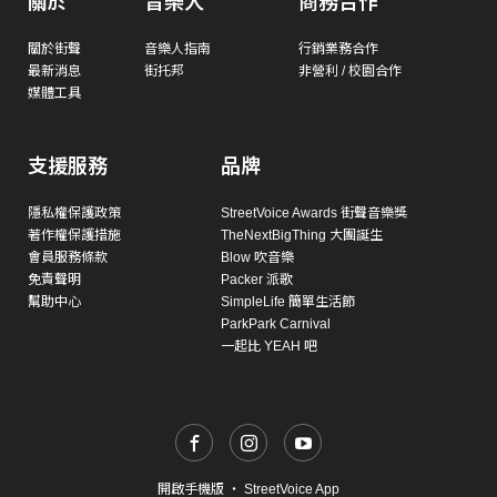
關於
音樂人
商務合作
關於街聲
音樂人指南
行銷業務合作
最新消息
街托邦
非營利 / 校園合作
媒體工具
支援服務
品牌
隱私權保護政策
StreetVoice Awards 街聲音樂獎
著作權保護措施
TheNextBigThing 大團誕生
會員服務條款
Blow 吹音樂
免責聲明
Packer 派歌
幫助中心
SimpleLife 簡單生活節
ParkPark Carnival
一起比 YEAH 吧
開啟手機版
・
StreetVoice App