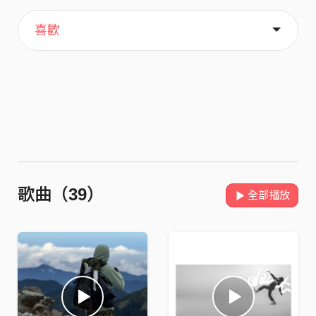
主頁
歌單
關於
喜歡
歌曲（39）
全部播放