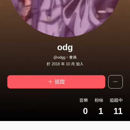
odg
@odgg・會員
於 2018 年 10 月 加入
＋ 追蹤
音樂
粉絲
追蹤中
0
1
11